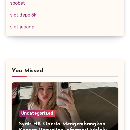
sbobet
slot depo 5k
slot jepang
You Missed
Uncategorized
Syair HK Opesia Mengembangkan